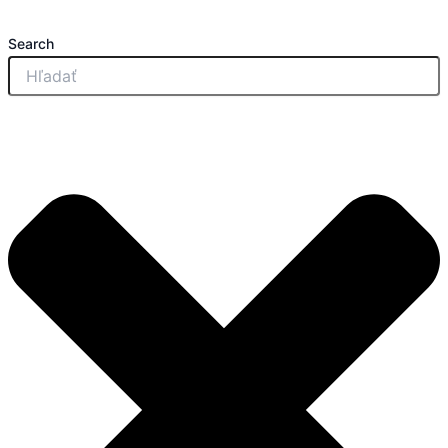
množstvo
Preskočiť
Volkswagen
na
Search
Crafter
obsah
L3H3
Podlaha