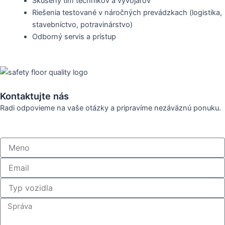
Skúsený tím technikov a vývojárov
Riešenia testované v náročných prevádzkach (logistika,
stavebníctvo, potravinárstvo)
Odborný servis a prístup
Kontaktujte nás
Radi odpovieme na vaše otázky a pripravíme nezáväznú ponuku.
M
e
n
E
o
m
a
T
i
y
l
p
S
v
p
o
r