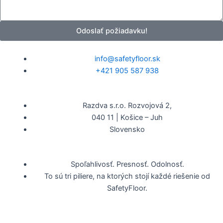
z
á
i
v
d
a
Odoslať požiadavku!
l
a
info@safetyfloor.sk
+421 905 587 938
Razdva s.r.o. Rozvojová 2,
040 11 | Košice – Juh
Slovensko
Spoľahlivosť. Presnosť. Odolnosť.
To sú tri piliere, na ktorých stojí každé riešenie od
SafetyFloor.