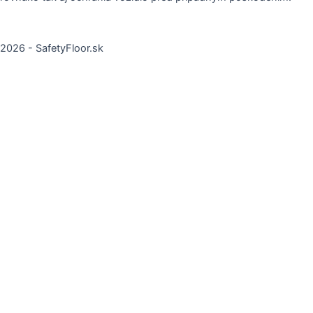
2026 - SafetyFloor.sk
Sem vložte text nadpisu
Remember Me
Log In