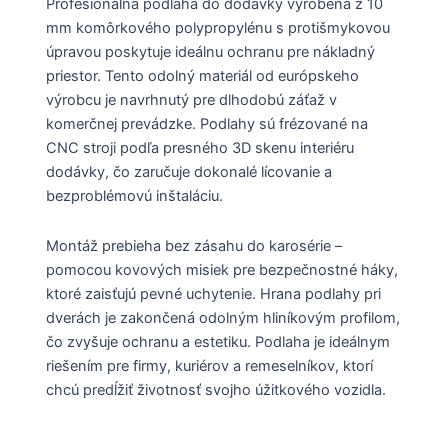
Profesionálna podlaha do dodávky vyrobená z 10
mm komôrkového polypropylénu s protišmykovou
úpravou poskytuje ideálnu ochranu pre nákladný
priestor. Tento odolný materiál od európskeho
výrobcu je navrhnutý pre dlhodobú záťaž v
komerčnej prevádzke. Podlahy sú frézované na
CNC stroji podľa presného 3D skenu interiéru
dodávky, čo zaručuje dokonalé lícovanie a
bezproblémovú inštaláciu.
Montáž prebieha bez zásahu do karosérie –
pomocou kovových misiek pre bezpečnostné háky,
ktoré zaisťujú pevné uchytenie. Hrana podlahy pri
dverách je zakončená odolným hliníkovým profilom,
čo zvyšuje ochranu a estetiku. Podlaha je ideálnym
riešením pre firmy, kuriérov a remeselníkov, ktorí
chcú predĺžiť životnosť svojho úžitkového vozidla.