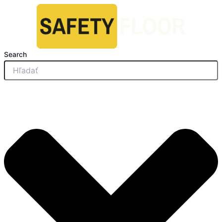
množstvo
Preskočiť
Opel
na
Movano
obsah
Dvojkabína
L2H2
Komplet
Search