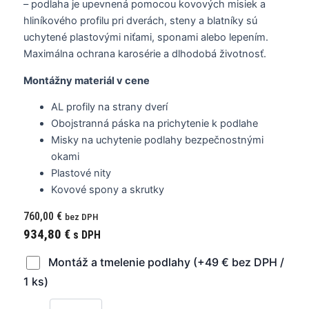
– podlaha je upevnená pomocou kovových misiek a
hliníkového profilu pri dverách, steny a blatníky sú
uchytené plastovými niťami, sponami alebo lepením.
Maximálna ochrana karosérie a dlhodobá životnosť.
Montážny materiál v cene
AL profily na strany dverí
Obojstranná páska na prichytenie k podlahe
Misky na uchytenie podlahy bezpečnostnými
okami
Plastové nity
Kovové spony a skrutky
760,00
€
bez DPH
934,80
€
s DPH
Montáž a tmelenie podlahy (+49 € bez DPH /
1 ks)