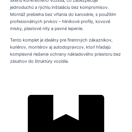
skenu konkrétneho vozidla, čo zabezpečuje
jednoduchú a rýchlu inštaláciu bez kompromisov.
Montáž prebieha bez vŕtania do karosérie, s použitím
profesionálnych prvkov – hliníkové profily, kovové
misky, plastové nity a pevné lepenie.
Tento komplet je ideálny pre firemných zákazníkov,
kuriérov, montérov aj autodopravcov, ktorí hľadajú
komplexné riešenie ochrany nákladového priestoru bez
zásahov do štruktúry vozidla.