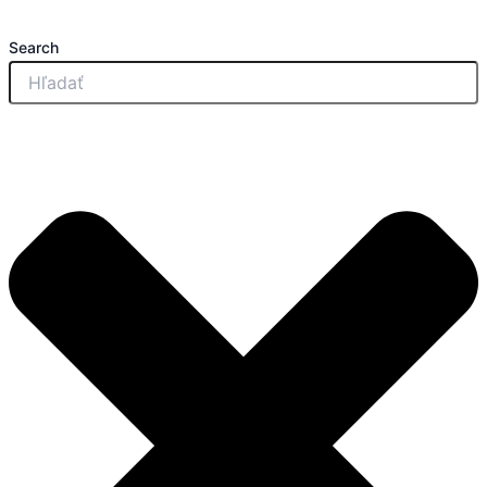
množstvo
Preskočiť
Nissan
na
Search
Interstar
obsah
L2H2
Komplet