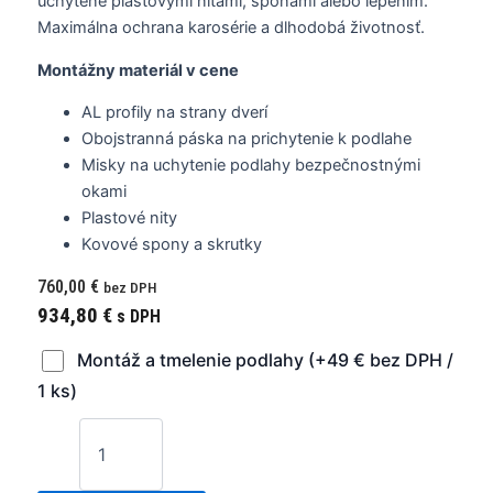
uchytené plastovými niťami, sponami alebo lepením.
Maximálna ochrana karosérie a dlhodobá životnosť.
Montážny materiál v cene
AL profily na strany dverí
Obojstranná páska na prichytenie k podlahe
Misky na uchytenie podlahy bezpečnostnými
okami
Plastové nity
Kovové spony a skrutky
760,00
€
bez DPH
934,80
€
s DPH
Montáž a tmelenie podlahy (+49 € bez DPH /
1 ks)