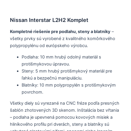
Nissan Interstar L2H2 Komplet
Kompletné riešenie pre podlahu, steny a blatníky
–
všetky prvky sú vyrobené z kvalitného komôrkového
polypropylénu od európskeho výrobcu.
Podlaha: 10 mm hrubý odolný materiál s
protišmykovou úpravou.
Steny: 5 mm hrubý protišmykový materiál pre
ľahkú a bezpečnú manipuláciu.
Blatníky: 10 mm polypropylén s protišmykovým
povrchom.
Všetky diely sú vyrezané na CNC fréze podľa presných
šablón zhotovených 3D skenom. Inštalácia bez vŕtania
– podlaha je upevnená pomocou kovových misiek a
hliníkového profilu pri dverách, steny a blatníky sú