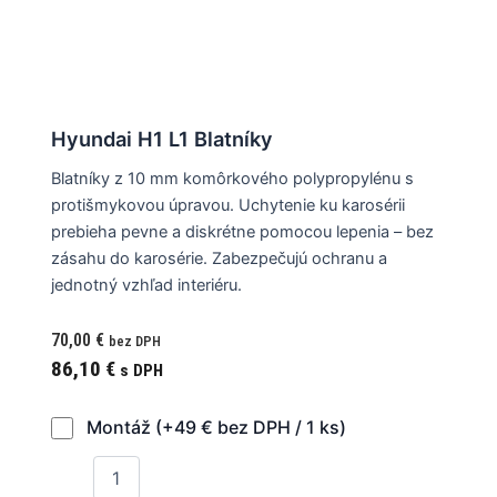
Hyundai H1 L1 Blatníky
Blatníky z 10 mm komôrkového polypropylénu s
protišmykovou úpravou. Uchytenie ku karosérii
prebieha pevne a diskrétne pomocou lepenia – bez
zásahu do karosérie. Zabezpečujú ochranu a
jednotný vzhľad interiéru.
70,00
€
bez DPH
86,10
€
s DPH
Montáž (+49 € bez DPH / 1 ks)