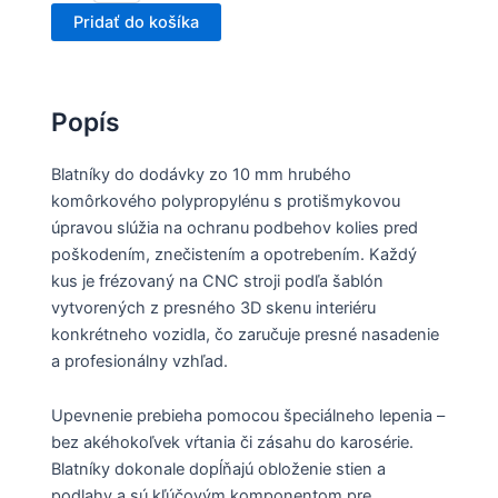
Pridať do košíka
Popís
Blatníky do dodávky zo 10 mm hrubého
komôrkového polypropylénu s protišmykovou
úpravou slúžia na ochranu podbehov kolies pred
poškodením, znečistením a opotrebením. Každý
kus je frézovaný na CNC stroji podľa šablón
vytvorených z presného 3D skenu interiéru
konkrétneho vozidla, čo zaručuje presné nasadenie
a profesionálny vzhľad.
Upevnenie prebieha pomocou špeciálneho lepenia –
bez akéhokoľvek vŕtania či zásahu do karosérie.
Blatníky dokonale dopĺňajú obloženie stien a
podlahy a sú kľúčovým komponentom pre