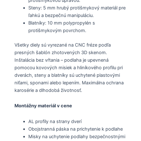
protišmykovou úpravou.
Steny: 5 mm hrubý protišmykový materiál pre
ľahkú a bezpečnú manipuláciu.
Blatníky: 10 mm polypropylén s
protišmykovým povrchom.
Všetky diely sú vyrezané na CNC fréze podľa
presných šablón zhotovených 3D skenom.
Inštalácia bez vŕtania – podlaha je upevnená
pomocou kovových misiek a hliníkového profilu pri
dverách, steny a blatníky sú uchytené plastovými
niťami, sponami alebo lepením. Maximálna ochrana
karosérie a dlhodobá životnosť.
Montážny materiál v cene
AL profily na strany dverí
Obojstranná páska na prichytenie k podlahe
Misky na uchytenie podlahy bezpečnostnými