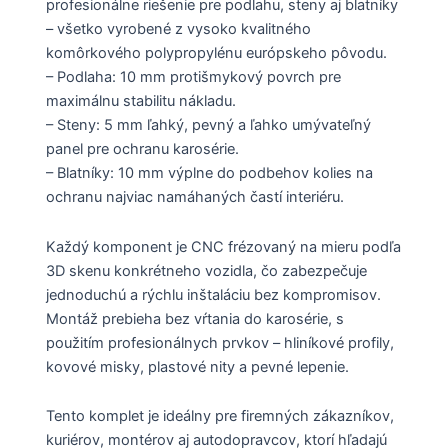
profesionálne riešenie pre podlahu, steny aj blatníky
– všetko vyrobené z vysoko kvalitného
komôrkového polypropylénu európskeho pôvodu.
– Podlaha: 10 mm protišmykový povrch pre
maximálnu stabilitu nákladu.
– Steny: 5 mm ľahký, pevný a ľahko umývateľný
panel pre ochranu karosérie.
– Blatníky: 10 mm výplne do podbehov kolies na
ochranu najviac namáhaných častí interiéru.
Každý komponent je CNC frézovaný na mieru podľa
3D skenu konkrétneho vozidla, čo zabezpečuje
jednoduchú a rýchlu inštaláciu bez kompromisov.
Montáž prebieha bez vŕtania do karosérie, s
použitím profesionálnych prvkov – hliníkové profily,
kovové misky, plastové nity a pevné lepenie.
Tento komplet je ideálny pre firemných zákazníkov,
kuriérov, montérov aj autodopravcov, ktorí hľadajú