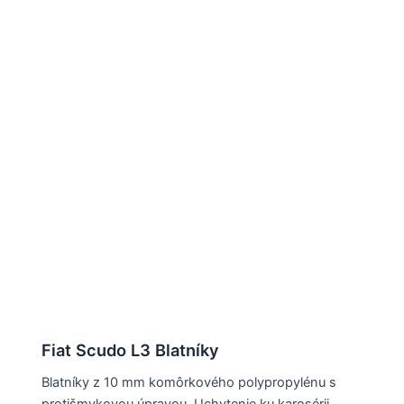
Fiat Scudo L3 Blatníky
Blatníky z 10 mm komôrkového polypropylénu s
protišmykovou úpravou. Uchytenie ku karosérii