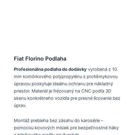
Fiat Florino Podlaha
Profesionálna podlaha do dodávky
vyrobená z 10
mm komôrkového polypropylénu s protišmykovou
úpravou poskytuje ideálnu ochranu pre nákladný
priestor. Materiál je frézovaný na CNC podľa 3D
skenu konkrétneho vozidla pre presné lícovanie bez
úprav.
Montáž prebieha bez zásahu do karosérie –
pomocou kovových misiek pre bezpečnostné háky
a hliníkového profilu pri dverách.