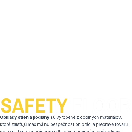
Obklady stien a podlahy
sú vyrobené z odolných materiálov,
ktoré zaisťujú maximálnu bezpečnosť pri práci a preprave tovaru,
rovnako tak aj ochránia vozidlo pred prípadným poškodením.